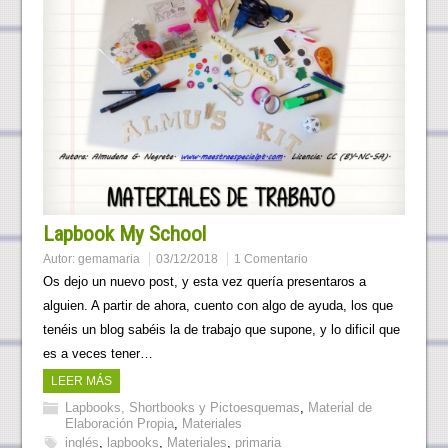
Lapbook My School
Autor:
gemamaria
03/12/2018
1 Comentario
Os dejo un nuevo post, y esta vez quería presentaros a
alguien. A partir de ahora, cuento con algo de ayuda, los que
tenéis un blog sabéis la de trabajo que supone, y lo dificil que
es a veces tener…
LEER MÁS
Lapbooks, Shortbooks y Pictoesquemas
,
Material de
Elaboración Propia
,
Materiales
inglés
,
lapbooks
,
Materiales
,
primaria