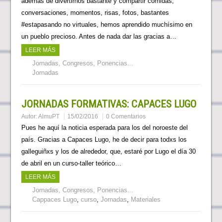
además de divertirnos bastante y compartir comidas,
conversaciones, momentos, risas, fotos, bastantes
#estapasando no virtuales, hemos aprendido muchísimo en
un pueblo precioso. Antes de nada dar las gracias a…
LEER MÁS
Jornadas, Congresos, Ponencias...
Jornadas
JORNADAS FORMATIVAS: CAPACES LUGO
Autor:
AlmuPT
15/02/2016
0 Comentarios
Pues he aquí la noticia esperada para los del noroeste del
país. Gracias a Capaces Lugo, he de decir para todxs los
galleguiñxs y los de alrededor, que, estaré por Lugo el día 30
de abril en un curso-taller teórico…
LEER MÁS
Jornadas, Congresos, Ponencias...
Cappaces Lugo
,
curso
,
Jornadas
,
Materiales