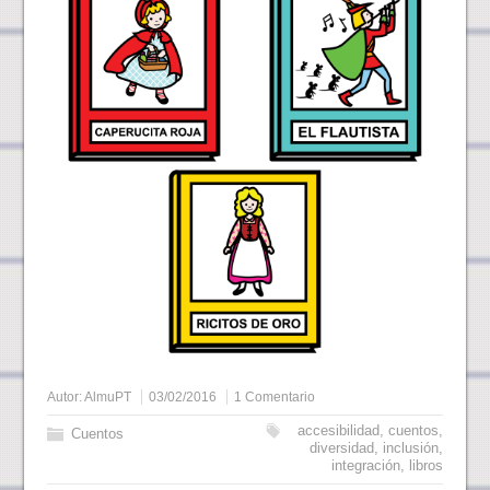
Autor:
AlmuPT
03/02/2016
1 Comentario
accesibilidad
,
cuentos
,
Cuentos
diversidad
,
inclusión
,
integración
,
libros