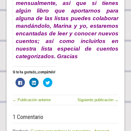
mensualmente, así que si tienes
algún libro que aportarnos para
alguna de las listas puedes colaborar
mandándolo, Marina y yo, estaremos
encantadas de leer y conocer nuevos
cuentos; así como incluirlos en
nuestra lista especial de cuentos
categorizados. Gracias
Si te ha gustado, ¡compártelo!
H
H
H
a
a
a
z
z
z
c
c
c
l
l
l
i
i
i
← Publicación anterior
Siguiente publicación →
c
c
c
p
p
p
a
a
a
r
r
r
1 Comentario
a
a
a
c
c
c
o
o
o
m
m
m
p
p
p