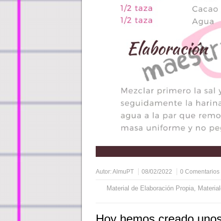
Autor:
AlmuPT
08/02/2022
0 Comentarios
Material de Elaboración Propia
,
Materia
Hoy hemos creado unos 