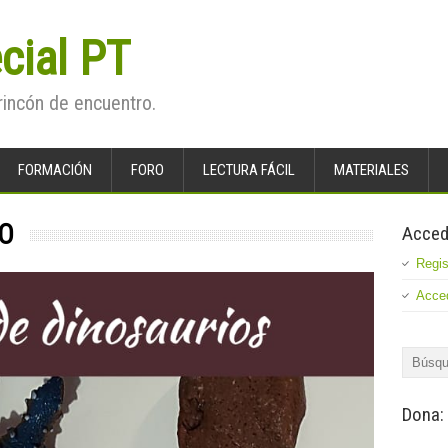
cial PT
rincón de encuentro.
FORMACIÓN
FORO
LECTURA FÁCIL
MATERIALES
IO
Acced
Regis
Acce
Dona: