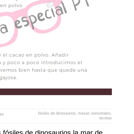
fósiles de dinosaurios
,
masas sensoriales
,
les
recetas
fósiles de dinosaurios la mar de