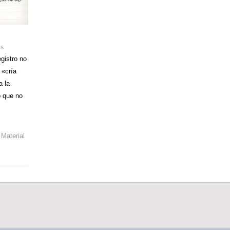
os
gistro no
 «cría
a la
o que no
,
Material