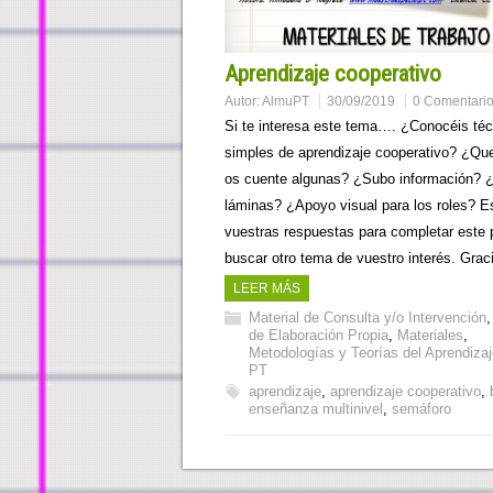
Aprendizaje cooperativo
Autor:
AlmuPT
30/09/2019
0 Comentari
Si te interesa este tema…. ¿Conocéis té
simples de aprendizaje cooperativo? ¿Qu
os cuente algunas? ¿Subo información? 
láminas? ¿Apoyo visual para los roles? E
vuestras respuestas para completar este 
buscar otro tema de vuestro interés. Gra
LEER MÁS
Material de Consulta y/o Intervención
de Elaboración Propia
,
Materiales
,
Metodologías y Teorías del Aprendizaj
PT
aprendizaje
,
aprendizaje cooperativo
,
enseñanza multinivel
,
semáforo