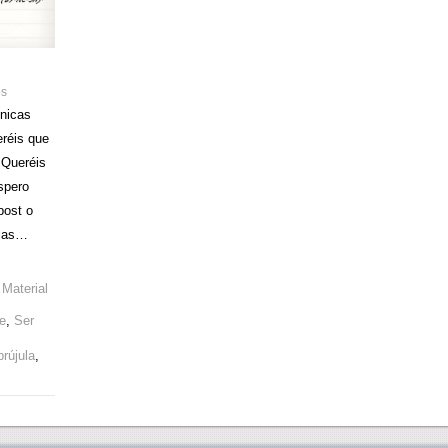
os
cnicas
eréis que
¿Queréis
spero
post o
cias…
,
Material
e
,
Ser
brújula
,