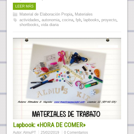
LEER MÁS
Material de Elaboración Propia
,
Materiales
actividades
,
autonomia
,
cocina
,
fpb
,
lapbooks
,
proyecto
,
shortbooks
,
vida diaria
Lapbook: «HORA DE COMER»
Autor:
AlmuPT
25/02/2019
0 Comentarios