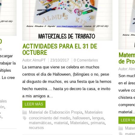
D
ACTIVIDADES PARA EL 31 DE
s
OCTUBRE
Matemá
escargar
de Pro
Autor:
AlmuPT
23/10/2017
0 Comentarios
abajar la
La semana que viene se celebra en muchos
Autor:
Al
ltiples
centros el día de Halloween, (bilingües o no, pese
Son much
. Lo cree
al disgusto de muchos, es una fiesta que la hemos
en el áre
hecho nuestra…. hasta yo decoro la casa, e invito
vuelve co
a mis amigos a…
chistera 
ales
LEER MÁS
comprende
ión
,
,
material
Material de Elaboración Propia
,
Materiales
s
,
conocimiento del medio
,
halloween
,
lengua
,
LEER M
matemáticas
,
material
,
Materiales
,
primaria
,
recursos
Mater
mate