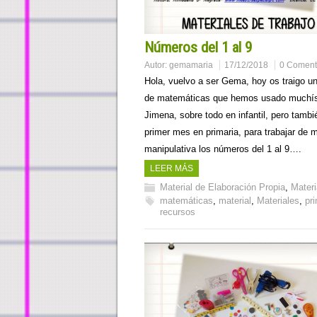
Números del 1 al 9
Autor:
gemamaria
17/12/2018
0 Coment
Hola, vuelvo a ser Gema, hoy os traigo un
de matemáticas que hemos usado muchí
Jimena, sobre todo en infantil, pero tambi
primer mes en primaria, para trabajar de 
manipulativa los números del 1 al 9….
LEER MÁS
Material de Elaboración Propia
,
Materi
matemáticas
,
material
,
Materiales
,
pr
recursos