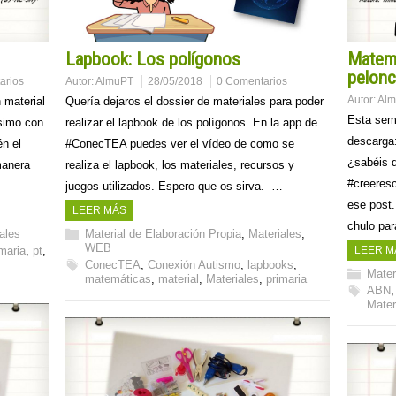
Lapbook: Los polígonos
Matem
pelonc
Autor:
AlmuPT
28/05/2018
0 Comentarios
arios
Autor:
Al
Quería dejaros el dossier de materiales para poder
 material
Esta sem
realizar el lapbook de los polígonos. En la app de
simo con
descarga
#ConecTEA puedes ver el vídeo de como se
én el
¿sabéis 
realiza el lapbook, los materiales, recursos y
manera
#creeres
juegos utilizados. Espero que os sirva. …
ese post
LEER MÁS
chulo pa
Material de Elaboración Propia
,
Materiales
,
ales
WEB
imaria
,
pt
,
LEER M
ConecTEA
,
Conexión Autismo
,
lapbooks
,
Mater
matemáticas
,
material
,
Materiales
,
primaria
ABN
Mater