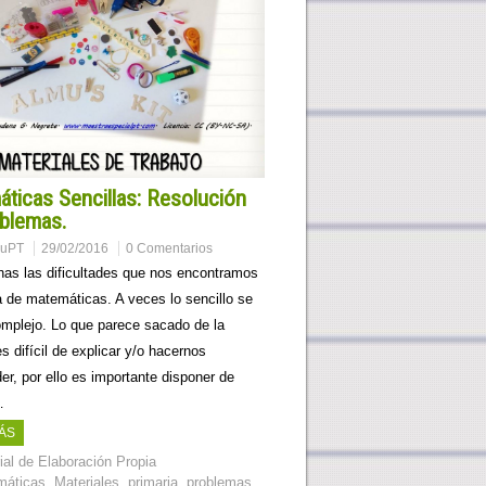
ticas Sencillas: Resolución
blemas.
muPT
29/02/2016
0 Comentarios
as las dificultades que nos encontramos
a de matemáticas. A veces lo sencillo se
mplejo. Lo que parece sacado de la
es difícil de explicar y/o hacernos
r, por ello es importante disponer de
…
ÁS
ial de Elaboración Propia
máticas
,
Materiales
,
primaria
,
problemas