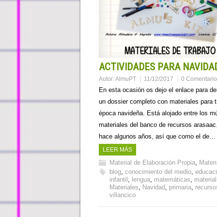
ACTIVIDADES PARA NAVIDA
Autor:
AlmuPT
11/12/2017
0 Comentario
En esta ocasión os dejo el enlace para d
un dossier completo con materiales para tr
época navideña. Está alojado entre los mú
materiales del banco de recursos arasaac
hace algunos años, así que como el de…
LEER MÁS
Material de Elaboración Propia
,
Materi
blog
,
conocimiento del medio
,
educac
infantil
,
lengua
,
matemáticas
,
material
Materiales
,
Navidad
,
primaria
,
recurso
villancico