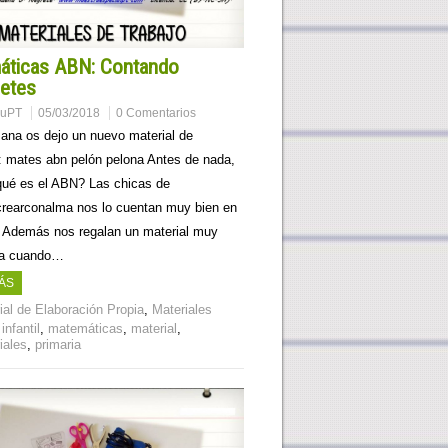
áticas ABN: Contando
etes
muPT
05/03/2018
0 Comentarios
ana os dejo un nuevo material de
: mates abn pelón pelona Antes de nada,
qué es el ABN? Las chicas de
crearconalma nos lo cuentan muy bien en
. Además nos regalan un material muy
ra cuando…
ÁS
ial de Elaboración Propia
,
Materiales
,
infantil
,
matemáticas
,
material
,
iales
,
primaria