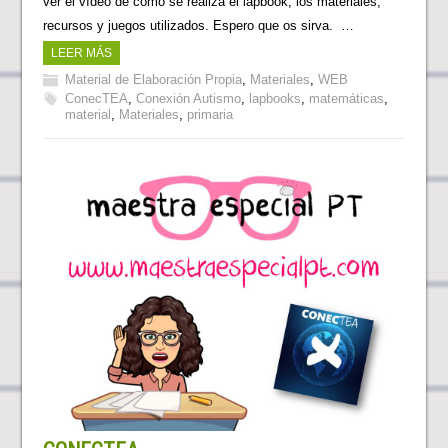
ver el vídeo de como se realiza el lapbook, los materiales,
recursos y juegos utilizados. Espero que os sirva. …
LEER MÁS
Material de Elaboración Propia
,
Materiales
,
WEB
ConecTEA
,
Conexión Autismo
,
lapbooks
,
matemáticas
,
material
,
Materiales
,
primaria