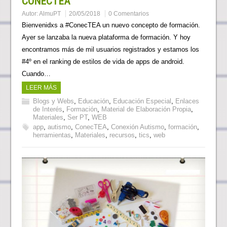
CONECTEA
Autor:
AlmuPT
20/05/2018
0 Comentarios
Bienvenidxs a #ConecTEA un nuevo concepto de formación.
Ayer se lanzaba la nueva plataforma de formación. Y hoy
encontramos más de mil usuarios registrados y estamos los
#4º en el ranking de estilos de vida de apps de android.
Cuando…
LEER MÁS
Blogs y Webs
,
Educación
,
Educación Especial
,
Enlaces
de Interés
,
Formación
,
Material de Elaboración Propia
,
Materiales
,
Ser PT
,
WEB
app
,
autismo
,
ConecTEA
,
Conexión Autismo
,
formación
,
herramientas
,
Materiales
,
recursos
,
tics
,
web