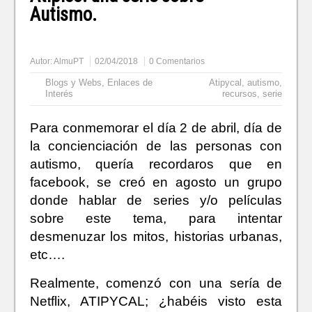
Autismo.
Autor:
AlmuPT
02/04/2018
0 Comentarios
Blogs y Webs
,
Enlaces de
Atipycal
,
autismo
,
Interés
recursos
,
serie
Para conmemorar el día 2 de abril, día de
la concienciación de las personas con
autismo, quería recordaros que en
facebook, se creó en agosto un grupo
donde hablar de series y/o películas
sobre este tema, para intentar
desmenuzar los mitos, historias urbanas,
etc….
Realmente, comenzó con una sería de
Netflix, ATIPYCAL; ¿habéis visto esta