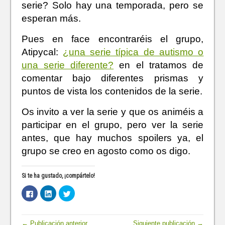
serie? Solo hay una temporada, pero se
esperan más.
Pues en face encontraréis el grupo,
Atipycal:
¿una serie típica de autismo o
una serie diferente?
en el tratamos de
comentar bajo diferentes prismas y
puntos de vista los contenidos de la serie.
Os invito a ver la serie y que os animéis a
participar en el grupo, pero ver la serie
antes, que hay muchos spoilers ya, el
grupo se creo en agosto como os digo.
Si te ha gustado, ¡compártelo!
H
H
H
a
a
a
z
z
z
c
c
c
l
l
l
i
i
i
← Publicación anterior
Siguiente publicación →