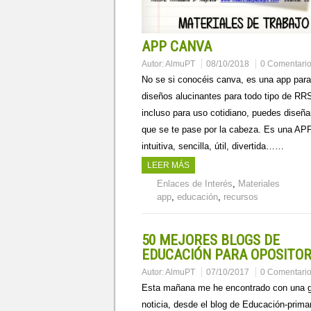
APP CANVA
Autor:
AlmuPT
08/10/2018
0 Comentari
No se si conocéis canva, es una app para
diseños alucinantes para todo tipo de RR
incluso para uso cotidiano, puedes diseñar
que se te pase por la cabeza. Es una AP
intuitiva, sencilla, útil, divertida……
LEER MÁS
Enlaces de Interés
,
Materiales
app
,
educación
,
recursos
50 MEJORES BLOGS DE
EDUCACIÓN PARA OPOSITO
Autor:
AlmuPT
07/10/2017
0 Comentari
Esta mañana me he encontrado con una g
noticia, desde el blog de Educación-prima