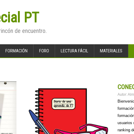
cial PT
rincón de encuentro.
FORMACIÓN
FORO
LECTURA FÁCIL
MATERIALES
CONE
Autor:
Al
Bienveni
formación
formació
usuarios 
ranking d