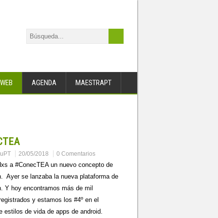
WEB
AGENDA
MAESTRAPT
CTEA
muPT
20/05/2018
0 Comentarios
dxs a #ConecTEA un nuevo concepto de
. Ayer se lanzaba la nueva plataforma de
n. Y hoy encontramos más de mil
registrados y estamos los #4º en el
e estilos de vida de apps de android.