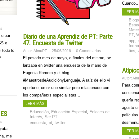
Cuando
LEER M
Blog
Espec
os
Mater
PT
,
Diario de una Aprendiz de PT: Parte
 crear
app
,
47. Encuesta de Twitter
SS e
forma
 todo lo
tics
,
Autor:
AlmuPT
25/06/2018
0 Comentarios
El pasado mes de mayo, a finales del mismo, se
P
lanzaba en twitter una encuesta de la mano de
Atípic
Eugenia Romero y el blog
Autor:
Al
#MaestrosdeAudiciónyLenguaje. A raíz de ello vi
Para conm
oportuno, crear uno similar pero relacionado con
concienci
los compañerxs especialistas…
quería re
LEER MÁS
agosto un
Educación
,
Educación Especial
,
Enlaces de
RES
películas
Interés
,
Ser PT
os
desmenu
encuesta
,
pt
,
twitter
rata
LEER M
ria, me