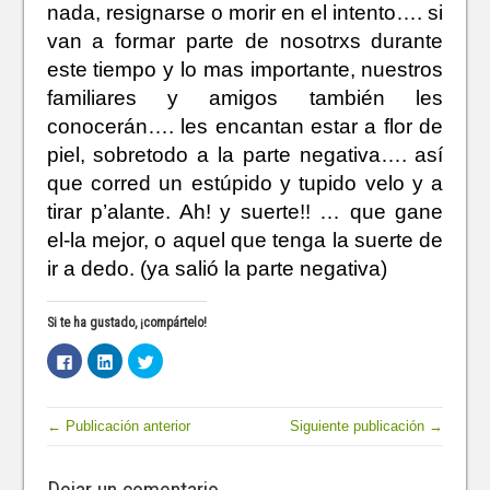
nada, resignarse o morir en el intento…. si
van a formar parte de nosotrxs durante
este tiempo y lo mas importante, nuestros
familiares y amigos también les
conocerán…. les encantan estar a flor de
piel, sobretodo a la parte negativa…. así
que corred un estúpido y tupido velo y a
tirar p’alante. Ah! y suerte!! … que gane
el-la mejor, o aquel que tenga la suerte de
ir a dedo. (ya salió la parte negativa)
Si te ha gustado, ¡compártelo!
H
H
H
a
a
a
z
z
z
c
c
c
l
l
l
i
i
i
← Publicación anterior
Siguiente publicación →
c
c
c
p
p
p
a
a
a
r
r
r
a
a
a