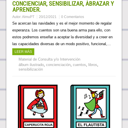
CONCIENCIAR, SENSIBILIZAR, ABRAZAR Y
APRENDER.
Autor:
AlmuPT
20/12/2021
0 Comentarios
Se acercan las navidades y es el mejor momento de regalar
esperanza. Los cuentos son una buena arma para ello, con
estos podremos enseñar a aceptar la diversidad y a creer en
las capacidades diversas de un modo positivo, funcional,…
LEER MÁS
Material de Consulta y/o Intervención
álbum ilustrado
,
concienciación
,
cuentos
,
libros
,
sensibilización