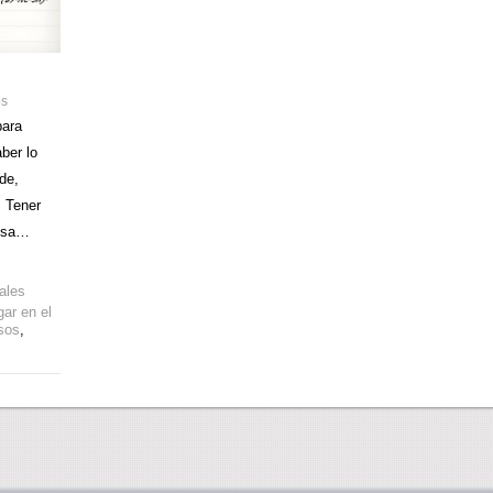
os
para
aber lo
de,
 Tener
ensa…
ales
gar en el
sos
,