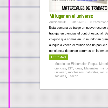
Mi lugar en el universo
Autor:
AlmuPT
20/05/2019
0 Comentari
Esta semana os traigo un nuevo recurso 
trabajar en ciencias el control espacial. S
chiquito que somos en un mundo tan gran
aunque a veces el mundo sea un pañuelo.
conciencia de donde estamos en la inm
LEER MÁS
Material de Elaboración Propia
,
Materi
ciencias
,
DIY
,
ideas
,
Materiales
,
mi lu
universo
,
montessori
,
naturales
,
recur
sociales
,
Teacch