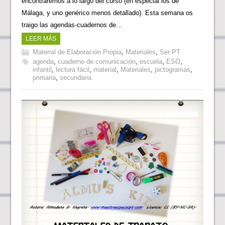
encontraremos a lo largo del curso (en especial los de
Málaga, y uno genérico menos detallado). Esta semana os
traigo las agendas-cuadernos de…
LEER MÁS
Material de Elaboración Propia
,
Materiales
,
Ser PT
agenda
,
cuaderno de comunicación
,
escuela
,
ESO
,
infantil
,
lectura fácil
,
material
,
Materiales
,
pictogramas
,
primaria
,
secundaria