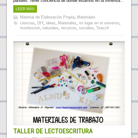
pañuelo. Tener conciencia de donde estamos en la inmensa…
LEER MÁS
Material de Elaboración Propia
,
Materiales
ciencias
,
DIY
,
ideas
,
Materiales
,
mi lugar en el universo
,
montessori
,
naturales
,
recursos
,
sociales
,
Teacch
TALLER DE LECTOESCRITURA