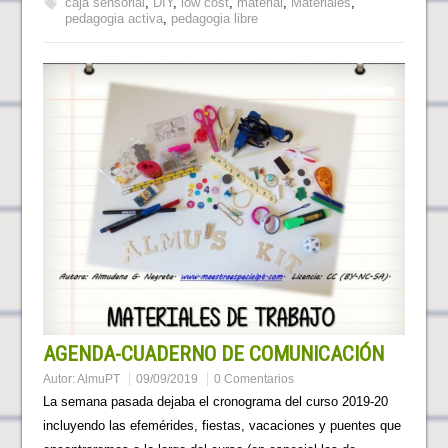
caja sensorial
,
DIY
,
low cost
,
material
,
Materiales
,
pedagogia activa
,
pedagogia libre
AGENDA-CUADERNO DE COMUNICACIÓN
Autor:
AlmuPT
09/09/2019
0 Comentarios
La semana pasada dejaba el cronograma del curso 2019-20
incluyendo las efemérides, fiestas, vacaciones y puentes que