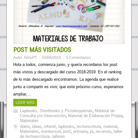
POST MÁS VISITADOS
Autor:
AlmuPT
03/06/2019
0 Comentarios
Hola a todos, comienza junio, y quería recordaros los post
más vistos y descargado del curso 2018-2019. En el ranking
de lo más descargado encontramos: La agenda que realicé
junto a compartir es vivir, que este próximo curso, esperamos
ampliar,…
LEER MÁS
Lapbooks, Shortbooks y Pictoesquemas
,
Material de
Consulta y/o Intervención
,
Material de Elaboración Propia
,
Materiales
diario
,
ideas
,
infantil
,
lapbooks
,
lectoescritura
,
material
,
Materiales
,
montessori
,
post
,
primaria
,
pt
,
recursos
,
taller
de lectoescritura
,
talleres