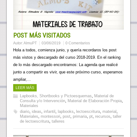
POST MÁS VISITADOS
Autor:
AlmuPT
03/06/2019
0 Comentarios
Hola a todos, comienza junio, y quería recordaros los post
más vistos y descargado del curso 2018-2019. En el ranking
de lo más descargado encontramos: La agenda que realicé
junto a compartir es vivir, que este próximo curso, esperamos
ampliar,…
LEER MÁS
Lapbooks, Shortbooks y Pictoesquemas
,
Material de
Consulta y/o Intervención
,
Material de Elaboración Propia
,
Materiales
diario
,
ideas
,
infantil
,
lapbooks
,
lectoescritura
,
material
,
Materiales
,
montessori
,
post
,
primaria
,
pt
,
recursos
,
taller
de lectoescritura
,
talleres