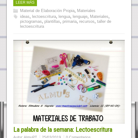
LEER MÁS
Material de Elaboración Propia
,
Materiales
ideas
,
lectoescritura
,
lengua
,
lenguaje
,
Materiales
,
pictogramas
,
plantillas
,
primaria
,
recursos
,
taller de
lectoescritura
La palabra de la semana: Lectoescritura
Autor:
AlmuPT
25/03/2019
0 Comentarios