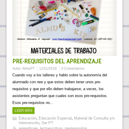
PRE-REQUISITOS DEL APRENDIZAJE
Autor:
AlmuPT
12/11/2018
0 Comentarios
Cuando voy a los talleres y hablo sobre la autonomía del
alumnado con nee y que estos deben tener unos pre-
requisitos y que por ello deben trabajarse, a veces, los
asistentes preguntan que cuales son esos pre-requisitos.
Esos pre-requisitos no…
LEER MÁS
Educación
,
Educación Especial
,
Material de Consulta y/o
Intervención
,
Ser PT
aprendizaje
,
lectoescritura
,
prerrequisitos