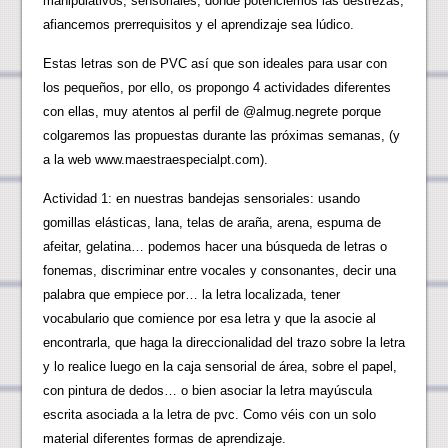
manipulativos, sensoriales, donde potenciemos las destrezas,
afiancemos prerrequisitos y el aprendizaje sea lúdico.
Estas letras son de PVC así que son ideales para usar con
los pequeños, por ello, os propongo 4 actividades diferentes
con ellas, muy atentos al perfil de @almug.negrete porque
colgaremos las propuestas durante las próximas semanas, (y
a la web www.maestraespecialpt.com).
Actividad 1: en nuestras bandejas sensoriales: usando
gomillas elásticas, lana, telas de araña, arena, espuma de
afeitar, gelatina… podemos hacer una búsqueda de letras o
fonemas, discriminar entre vocales y consonantes, decir una
palabra que empiece por… la letra localizada, tener
vocabulario que comience por esa letra y que la asocie al
encontrarla, que haga la direccionalidad del trazo sobre la letra
y lo realice luego en la caja sensorial de área, sobre el papel,
con pintura de dedos… o bien asociar la letra mayúscula
escrita asociada a la letra de pvc. Como véis con un solo
material diferentes formas de aprendizaje.