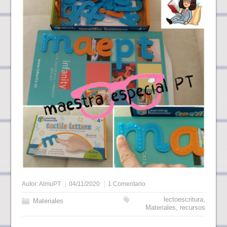
Autor:
AlmuPT
04/11/2020
1 Comentario
lectoescritura
,
Materiales
Materiales
,
recursos