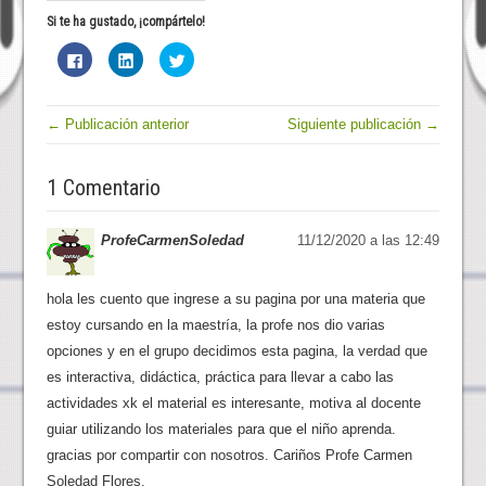
Si te ha gustado, ¡compártelo!
H
H
H
a
a
a
z
z
z
c
c
c
l
l
l
i
i
i
← Publicación anterior
Siguiente publicación →
c
c
c
p
p
p
a
a
a
r
r
r
1 Comentario
a
a
a
c
c
c
o
o
o
m
m
m
p
p
p
ProfeCarmenSoledad
11/12/2020 a las 12:49
a
a
a
r
r
r
t
t
t
i
i
i
hola les cuento que ingrese a su pagina por una materia que
r
r
r
e
e
e
estoy cursando en la maestría, la profe nos dio varias
n
n
n
F
L
T
opciones y en el grupo decidimos esta pagina, la verdad que
a
i
w
c
n
i
es interactiva, didáctica, práctica para llevar a cabo las
e
k
t
b
e
t
actividades xk el material es interesante, motiva al docente
o
d
e
o
I
r
guiar utilizando los materiales para que el niño aprenda.
k
n
(
(
(
S
gracias por compartir con nosotros. Cariños Profe Carmen
S
S
e
e
e
a
Soledad Flores.
a
a
b