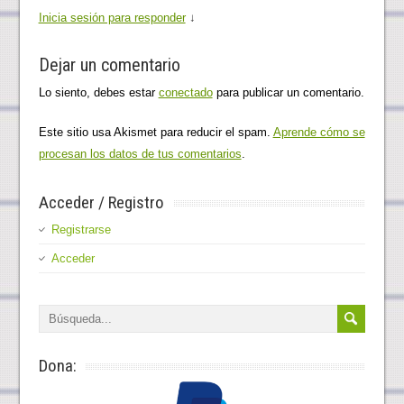
b
b
r
Inicia sesión para responder
↓
r
r
e
e
e
e
e
e
n
n
n
u
Dejar un comentario
u
u
n
n
n
a
a
a
v
Lo siento, debes estar
conectado
para publicar un comentario.
v
v
e
e
e
n
n
n
t
t
t
a
Este sitio usa Akismet para reducir el spam.
Aprende cómo se
a
a
n
n
n
a
procesan los datos de tus comentarios
.
a
a
n
n
n
u
u
u
e
e
e
v
Acceder / Registro
v
v
a
a
a
)
)
)
Registrarse
Acceder
Dona: