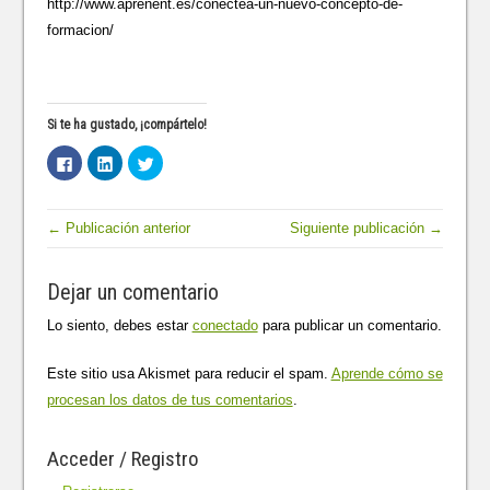
http://www.aprenent.es/conectea-un-nuevo-concepto-de-
formacion/
Si te ha gustado, ¡compártelo!
H
H
H
a
a
a
z
z
z
c
c
c
l
l
l
i
i
i
← Publicación anterior
Siguiente publicación →
c
c
c
p
p
p
a
a
a
r
r
r
Dejar un comentario
a
a
a
c
c
c
o
o
o
Lo siento, debes estar
conectado
para publicar un comentario.
m
m
m
p
p
p
a
a
a
r
r
r
Este sitio usa Akismet para reducir el spam.
Aprende cómo se
t
t
t
i
i
i
procesan los datos de tus comentarios
.
r
r
r
e
e
e
n
n
n
F
L
T
Acceder / Registro
a
i
w
c
n
i
e
k
t