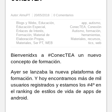
Autor:
AlmuPT
20/05/2018
0 Comentarios
Blogs y Webs
,
Educación
,
app
,
autismo
,
Educación Especial
,
ConecTEA
,
Conexión
Enlaces de Interés
,
Autismo
,
formación
,
Formación
,
Material de
herramientas
,
Elaboración Propia
,
Materiales
,
recursos
,
Materiales
,
Ser PT
,
WEB
tics
,
web
Bienvenidxs a #ConecTEA un nuevo
concepto de formación.
Ayer se lanzaba la nueva plataforma de
formación. Y hoy encontramos más de mil
usuarios registrados y estamos los #4º en
el ranking de estilos de vida de apps de
android.