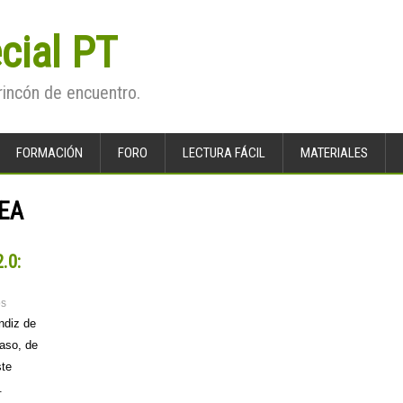
cial PT
rincón de encuentro.
FORMACIÓN
FORO
LECTURA FÁCIL
MATERIALES
TEA
.0:
os
endiz de
aso, de
ste
.