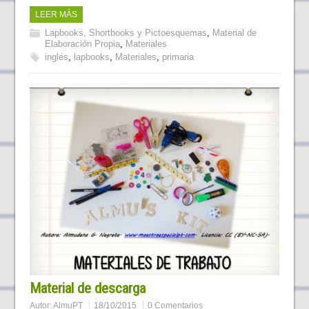
LEER MÁS
Lapbooks, Shortbooks y Pictoesquemas
,
Material de
Elaboración Propia
,
Materiales
inglés
,
lapbooks
,
Materiales
,
primaria
Material de descarga
Autor:
AlmuPT
18/10/2015
0 Comentarios