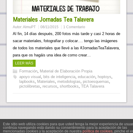
Materiales Jornadas Tea Talavera
Autor:
AlmuPT
08/11/2015
1 Comentario
Al fin, 14 días después, 200 fotos más tarde y casi 2 horas de
sacar materiales, fotografiar y colocar…. tengo las imágenes
de todos los materiales que llevé a las #JornadasTeaTalavera,
para que os hagáis una idea de como crear…
LEER MÁS
Formación
,
Material de Elaboración Propia
apoyo visual
,
bits de inteligencia
,
educación
,
hoptoys
,
lapbooks
,
Materiales
,
metodologías
,
pictoesquemas
,
pictolibretas
,
recursos
,
shortbooks
,
TEA Talavera
Este sitio web utiliza cookies para que usted tenga la mejor experiencia de usuar
continúa navegando está dando su consentimiento para la aceptación de las
mencionadas cookies y la aceptación de nuestra
política de cookies
, pinche el 