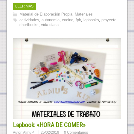
LEER MÁS
Material de Elaboración Propia
,
Materiales
actividades
,
autonomia
,
cocina
,
fpb
,
lapbooks
,
proyecto
,
shortbooks
,
vida diaria
Lapbook: «HORA DE COMER»
Autor:
AlmuPT
25/02/2019
0 Comentarios