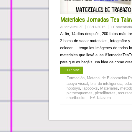
Materiales Jornadas Tea Tala
Autor:
AlmuPT
08/11/2015
1 Comentario
Al fin, 14 días después, 200 fotos más ta
2 horas de sacar materiales, fotografiar y
colocar…. tengo las imágenes de todos l
materiales que llevé a las #JornadasTeaT
para que os hagáis una idea de como cr
LEER MÁS
Formación
,
Material de Elaboración P
apoyo visual
,
bits de inteligencia
,
edu
hoptoys
,
lapbooks
,
Materiales
,
metodo
pictoesquemas
,
pictolibretas
,
recurso
shortbooks
,
TEA Talavera