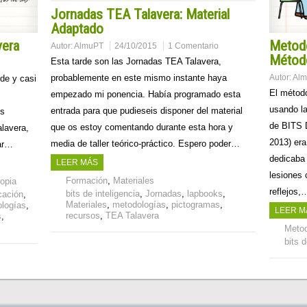
Jornadas TEA Talavera: Material
Adaptado
vera
Metodo
Autor:
AlmuPT
24/10/2015
1 Comentario
Métod
Esta tarde son las Jornadas TEA Talavera,
Autor:
Al
probablemente en este mismo instante haya
rde y casi
El métod
empezado mi ponencia. Había programado esta
usando l
entrada para que pudieseis disponer del material
os
de BITS
que os estoy comentando durante esta hora y
alavera,
2013) er
media de taller teórico-práctico. Espero poder…
ear…
dedicaba 
LEER MÁS
lesiones 
Formación
,
Materiales
ropia
reflejos,
bits de inteligencia
,
Jornadas
,
lapbooks
,
cación
,
Materiales
,
metodologías
,
pictogramas
,
logías
,
LEER M
recursos
,
TEA Talavera
s
,
Metod
bits d