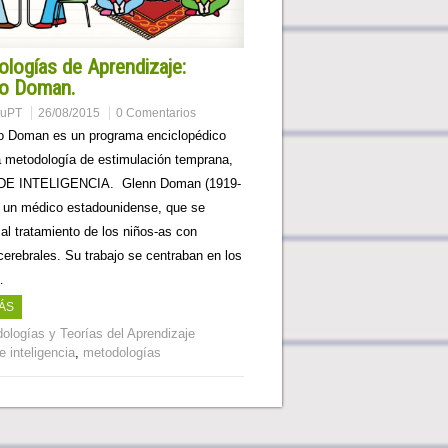
logías de Aprendizaje:
o Doman.
muPT
26/08/2015
0 Comentarios
o Doman es un programa enciclopédico
a metodología de estimulación temprana,
 DE INTELIGENCIA. Glenn Doman (1919-
a un médico estadounidense, que se
al tratamiento de los niños-as con
cerebrales. Su trabajo se centraban en los
…
ÁS
ologías y Teorías del Aprendizaje
e inteligencia
,
metodologías