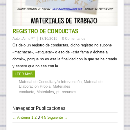
REGISTRO DE CONDUCTAS
Autor:
AlmuPT
17/10/2015
0 Comentarios
Os dejo un registro de conductas, dicho registro no supone
«machacar», «etiquetar» o eso de «cría fama y échate a
dormir», porque no es esa la finalidad con la que se ha creado
y espero que no sea con la…
LEER MÁS
Material de Consulta y/o Intervención
,
Material de
Elaboración Propia
,
Materiales
conducta
,
Materiales
,
pt
,
recursos
Navegador Publicaciones
← Anterior
1
2
3
4
5
Siguiente →