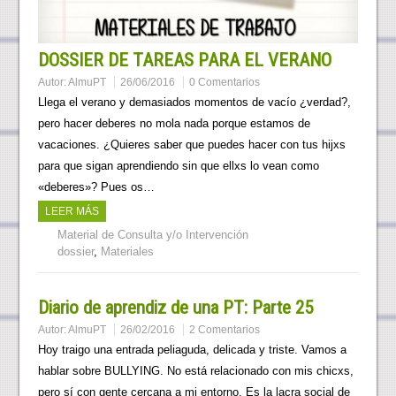
DOSSIER DE TAREAS PARA EL VERANO
Autor:
AlmuPT
26/06/2016
0 Comentarios
Llega el verano y demasiados momentos de vacío ¿verdad?,
pero hacer deberes no mola nada porque estamos de
vacaciones. ¿Quieres saber que puedes hacer con tus hijxs
para que sigan aprendiendo sin que ellxs lo vean como
«deberes»? Pues os…
LEER MÁS
Material de Consulta y/o Intervención
dossier
,
Materiales
Diario de aprendiz de una PT: Parte 25
Autor:
AlmuPT
26/02/2016
2 Comentarios
Hoy traigo una entrada peliaguda, delicada y triste. Vamos a
hablar sobre BULLYING. No está relacionado con mis chicxs,
pero sí con gente cercana a mi entorno. Es la lacra social de