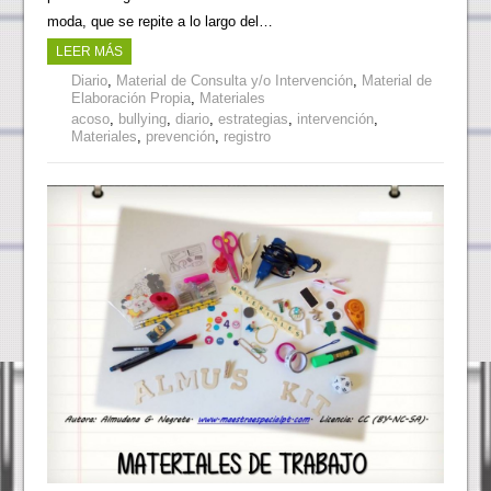
moda, que se repite a lo largo del…
LEER MÁS
Diario
,
Material de Consulta y/o Intervención
,
Material de
Elaboración Propia
,
Materiales
acoso
,
bullying
,
diario
,
estrategias
,
intervención
,
Materiales
,
prevención
,
registro