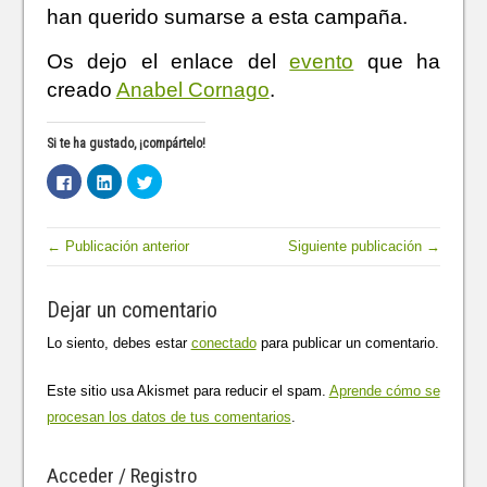
han querido sumarse a esta campaña.
Os dejo el enlace del
evento
que ha
creado
Anabel Cornago
.
Si te ha gustado, ¡compártelo!
H
H
H
a
a
a
z
z
z
c
c
c
l
l
l
i
i
i
← Publicación anterior
Siguiente publicación →
c
c
c
p
p
p
a
a
a
r
r
r
Dejar un comentario
a
a
a
c
c
c
o
o
o
Lo siento, debes estar
conectado
para publicar un comentario.
m
m
m
p
p
p
a
a
a
r
r
r
Este sitio usa Akismet para reducir el spam.
Aprende cómo se
t
t
t
i
i
i
procesan los datos de tus comentarios
.
r
r
r
e
e
e
n
n
n
F
L
T
Acceder / Registro
a
i
w