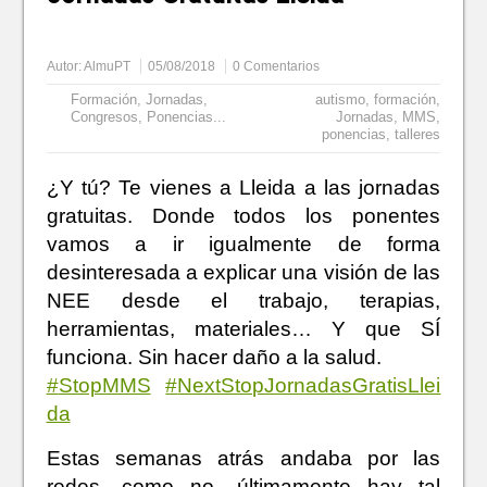
Autor:
AlmuPT
05/08/2018
0 Comentarios
Formación
,
Jornadas,
autismo
,
formación
,
Congresos, Ponencias...
Jornadas
,
MMS
,
ponencias
,
talleres
¿Y tú? Te vienes a Lleida a las jornadas
gratuitas. Donde todos los ponentes
vamos a ir igualmente de forma
desinteresada a explicar una visión de las
NEE desde el trabajo, terapias,
herramientas, materiales… Y que SÍ
funciona. Sin hacer daño a la salud.
#
StopMMS
#
NextStopJornadasGratisLlei
da
Estas semanas atrás andaba por las
redes, como no, últimamente hay tal