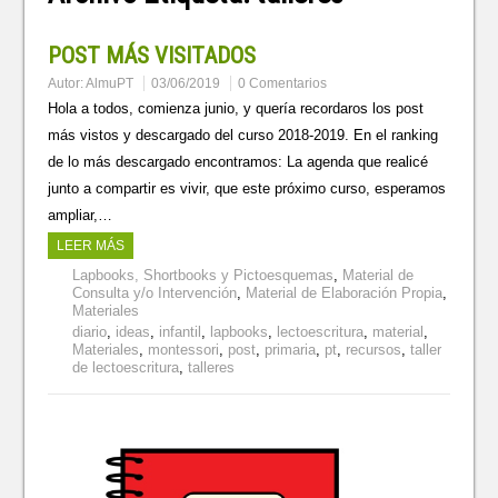
POST MÁS VISITADOS
Autor:
AlmuPT
03/06/2019
0 Comentarios
Hola a todos, comienza junio, y quería recordaros los post
más vistos y descargado del curso 2018-2019. En el ranking
de lo más descargado encontramos: La agenda que realicé
junto a compartir es vivir, que este próximo curso, esperamos
ampliar,…
LEER MÁS
Lapbooks, Shortbooks y Pictoesquemas
,
Material de
Consulta y/o Intervención
,
Material de Elaboración Propia
,
Materiales
diario
,
ideas
,
infantil
,
lapbooks
,
lectoescritura
,
material
,
Materiales
,
montessori
,
post
,
primaria
,
pt
,
recursos
,
taller
de lectoescritura
,
talleres