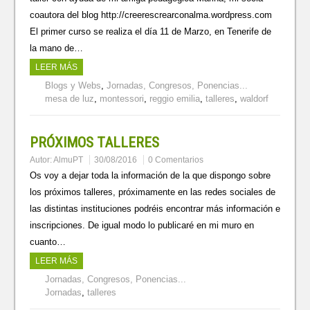
coautora del blog http://creerescrearconalma.wordpress.com
El primer curso se realiza el día 11 de Marzo, en Tenerife de
la mano de…
LEER MÁS
Blogs y Webs
,
Jornadas, Congresos, Ponencias...
mesa de luz
,
montessori
,
reggio emilia
,
talleres
,
waldorf
PRÓXIMOS TALLERES
Autor:
AlmuPT
30/08/2016
0 Comentarios
Os voy a dejar toda la información de la que dispongo sobre
los próximos talleres, próximamente en las redes sociales de
las distintas instituciones podréis encontrar más información e
inscripciones. De igual modo lo publicaré en mi muro en
cuanto…
LEER MÁS
Jornadas, Congresos, Ponencias...
Jornadas
,
talleres