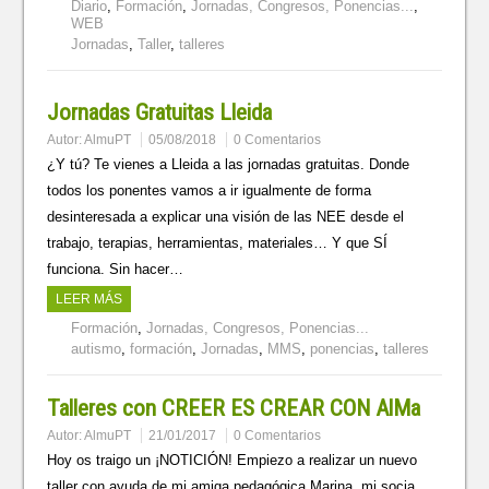
Diario
,
Formación
,
Jornadas, Congresos, Ponencias...
,
WEB
Jornadas
,
Taller
,
talleres
Jornadas Gratuitas Lleida
Autor:
AlmuPT
05/08/2018
0 Comentarios
¿Y tú? Te vienes a Lleida a las jornadas gratuitas. Donde
todos los ponentes vamos a ir igualmente de forma
desinteresada a explicar una visión de las NEE desde el
trabajo, terapias, herramientas, materiales… Y que SÍ
funciona. Sin hacer…
LEER MÁS
Formación
,
Jornadas, Congresos, Ponencias...
autismo
,
formación
,
Jornadas
,
MMS
,
ponencias
,
talleres
Talleres con CREER ES CREAR CON AlMa
Autor:
AlmuPT
21/01/2017
0 Comentarios
Hoy os traigo un ¡NOTICIÓN! Empiezo a realizar un nuevo
taller con ayuda de mi amiga pedagógica Marina, mi socia