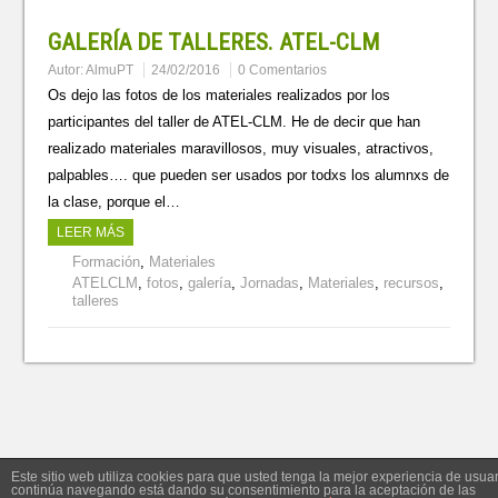
GALERÍA DE TALLERES. ATEL-CLM
Autor:
AlmuPT
24/02/2016
0 Comentarios
Os dejo las fotos de los materiales realizados por los
participantes del taller de ATEL-CLM. He de decir que han
realizado materiales maravillosos, muy visuales, atractivos,
palpables…. que pueden ser usados por todxs los alumnxs de
la clase, porque el…
LEER MÁS
Formación
,
Materiales
ATELCLM
,
fotos
,
galería
,
Jornadas
,
Materiales
,
recursos
,
talleres
Este sitio web utiliza cookies para que usted tenga la mejor experiencia de usuar
continúa navegando está dando su consentimiento para la aceptación de las