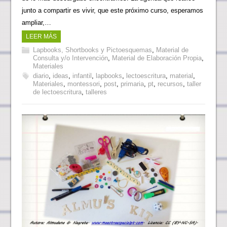
junto a compartir es vivir, que este próximo curso, esperamos
ampliar,…
LEER MÁS
Lapbooks, Shortbooks y Pictoesquemas
,
Material de
Consulta y/o Intervención
,
Material de Elaboración Propia
,
Materiales
diario
,
ideas
,
infantil
,
lapbooks
,
lectoescritura
,
material
,
Materiales
,
montessori
,
post
,
primaria
,
pt
,
recursos
,
taller
de lectoescritura
,
talleres