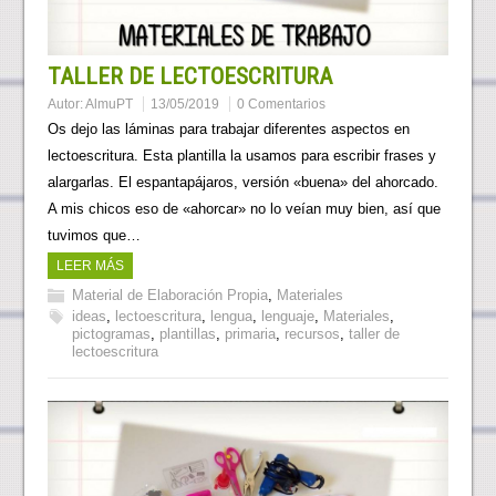
TALLER DE LECTOESCRITURA
Autor:
AlmuPT
13/05/2019
0 Comentarios
Os dejo las láminas para trabajar diferentes aspectos en
lectoescritura. Esta plantilla la usamos para escribir frases y
alargarlas. El espantapájaros, versión «buena» del ahorcado.
A mis chicos eso de «ahorcar» no lo veían muy bien, así que
tuvimos que…
LEER MÁS
Material de Elaboración Propia
,
Materiales
ideas
,
lectoescritura
,
lengua
,
lenguaje
,
Materiales
,
pictogramas
,
plantillas
,
primaria
,
recursos
,
taller de
lectoescritura