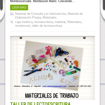
Montessorízate. Montessori Mami. Creciendo…
LEER MÁS
Material de Consulta y/o Intervención
,
Material de
Elaboración Propia
,
Materiales
caja fonética
,
lectoescritura
,
material
,
Materiales
,
montessori
,
taller de lectoescritura
TALLER DE LECTOESCRITURA