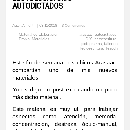
AUTODICTADOS
Autor:
AlmuPT
03/11/2018
3 Comentarios
Material de Elaboración
arasaac
,
autodictados
,
Propia
,
Materiales
DIY
,
lectoescritura
,
pictogramas
,
taller de
lectoescritura
,
Teacch
Este fin de semana, los chicos Arasaac,
compartían uno de mis nuevos
materiales.
Yo os dejo un post explicando un poco
más dicho material.
Este material es muy útil para trabajar
aspectos como atención, memoria,
concentración, destreza óculo-manual,