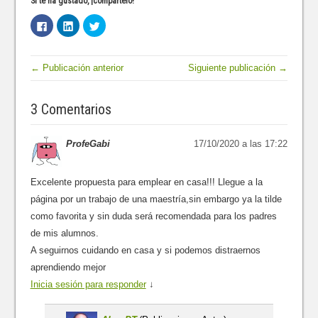
Si te ha gustado, ¡compártelo!
H
H
H
a
a
a
z
z
z
c
c
c
l
l
l
i
i
i
← Publicación anterior
Siguiente publicación →
c
c
c
p
p
p
a
a
a
r
r
r
3 Comentarios
a
a
a
c
c
c
o
o
o
m
m
m
p
p
p
ProfeGabi
17/10/2020 a las 17:22
a
a
a
r
r
r
t
t
t
i
i
i
Excelente propuesta para emplear en casa!!! Llegue a la
r
r
r
e
e
e
página por un trabajo de una maestría,sin embargo ya la tilde
n
n
n
F
L
T
como favorita y sin duda será recomendada para los padres
a
i
w
c
n
i
de mis alumnos.
e
k
t
b
e
t
A seguirnos cuidando en casa y si podemos distraernos
o
d
e
o
I
r
aprendiendo mejor
k
n
(
(
(
S
Inicia sesión para responder
↓
S
S
e
e
e
a
a
a
b
b
b
r