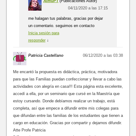
AlmuPT
(Publicaciones Autor)
r
r
e
e
e
e
04/11/2020 a las 17:15
e
e
n
n
n
u
u
u
n
me halagan tus palabras, gracias por dejar
n
n
a
a
a
v
un comentario. seguimos en contacto
v
v
e
e
e
n
Inicia sesión para
n
n
t
t
t
a
responder
↓
a
a
n
n
n
a
a
a
n
n
n
u
Patricia Castellano
06/12/2020 a las 03:38
u
u
e
e
e
v
v
v
a
a
a
)
)
)
Me encantó la propuesta es didáctica, práctica, motivadora
para que las Familias puedan confeccionar y llevar a cabo las
actividades con alegría en casa!!! Esta página esta excelente,
accedí a ella, por un seminario que cursé en la Maestría que
estoy cursando. Donde debíamos realizar un trabajo, está
completa, así que empece a difundir entre mis colegas para
que difundan entre las familias de los estudiantes que tienen a
cargo en educación. Gracias por compartir y dejarnos difundir.
Atte Profe Patricia