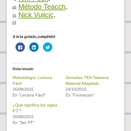
Método Teacch
.
Nick Vujicic
.
Si te ha gustado, ¡compártelo!
H
H
H
a
a
a
z
z
z
c
c
c
l
l
l
i
i
i
c
c
c
Relacionado
p
p
p
a
a
a
Metodología: Lectura
r
r
r
Jornadas TEA Talavera:
a
a
a
Fácil
Material Adaptado
c
c
c
o
o
o
26/08/2015
24/10/2015
m
m
m
En "Lectura Fácil"
p
p
p
En "Formación"
a
a
a
r
r
r
¿Qué significa las siglas
t
t
t
i
i
i
P.T.?
r
r
r
e
e
e
20/08/2015
n
n
n
En "Ser PT"
F
L
T
a
i
w
c
n
i