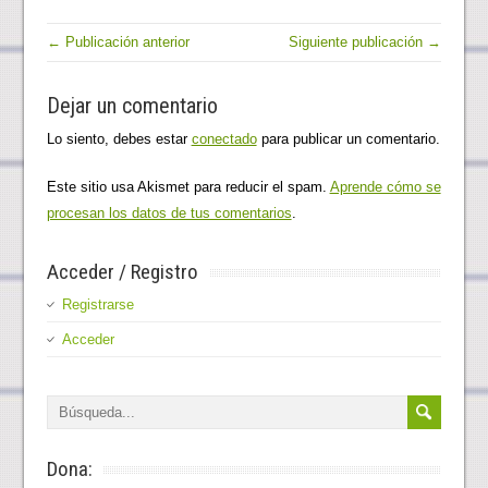
e
k
t
b
e
t
o
d
e
← Publicación anterior
Siguiente publicación →
o
I
r
k
n
(
(
(
S
S
S
e
Dejar un comentario
e
e
a
a
a
b
b
b
r
Lo siento, debes estar
conectado
para publicar un comentario.
r
r
e
e
e
e
e
e
n
n
n
u
Este sitio usa Akismet para reducir el spam.
Aprende cómo se
u
u
n
n
n
a
procesan los datos de tus comentarios
.
a
a
v
v
v
e
e
e
n
n
n
t
Acceder / Registro
t
t
a
a
a
n
n
n
a
Registrarse
a
a
n
n
n
u
u
u
e
Acceder
e
e
v
v
v
a
a
a
)
)
)
Dona: